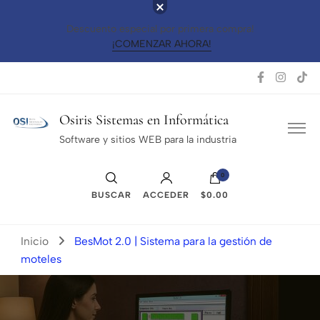
Descuento especial por primera compra!
¡COMENZAR AHORA!
Osiris Sistemas en Informática
Software y sitios WEB para la industria
0
BUSCAR
ACCEDER
$0.00
Inicio
BesMot 2.0 | Sistema para la gestión de
moteles