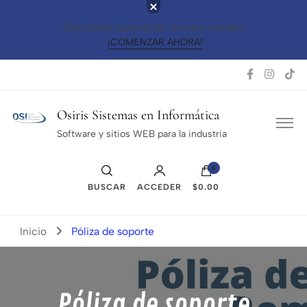
Descuento especial por primera compra!
¡COMENZAR AHORA!
Osiris Sistemas en Informática
Software y sitios WEB para la industria
0
BUSCAR
ACCEDER
$0.00
Inicio
Póliza de soporte
Póliza de soporte