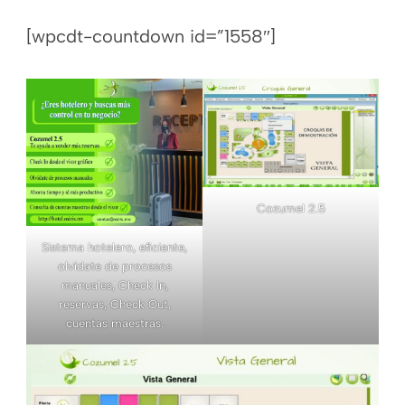
[wpcdt-countdown id=”1558″]
Cozumel 2.5
Sistema hotelero, eficiente,
olvídate de procesos
manuales, Check In,
reservas, Check Out,
cuentas maestras.