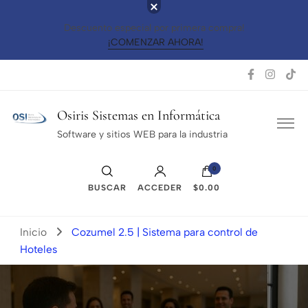
Descuento especial por primera compra!
¡COMENZAR AHORA!
Osiris Sistemas en Informática
Software y sitios WEB para la industria
0
BUSCAR
ACCEDER
$0.00
Inicio
Cozumel 2.5 | Sistema para control de
Hoteles