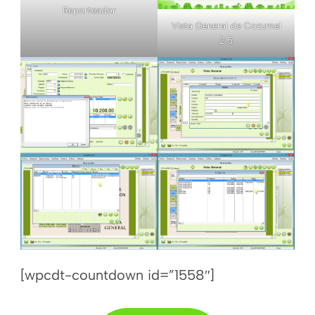
Reporteador
Vista General de Cozumel
2.5
[wpcdt-countdown id=”1558″]