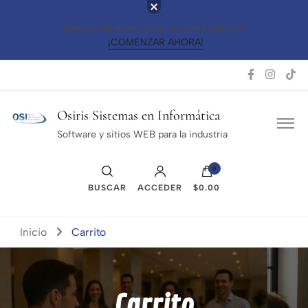
Descuento especial por primera compra!
¡COMENZAR AHORA!
Osiris Sistemas en Informática
Software y sitios WEB para la industria
0
BUSCAR
ACCEDER
$0.00
Inicio
Carrito
Carrito