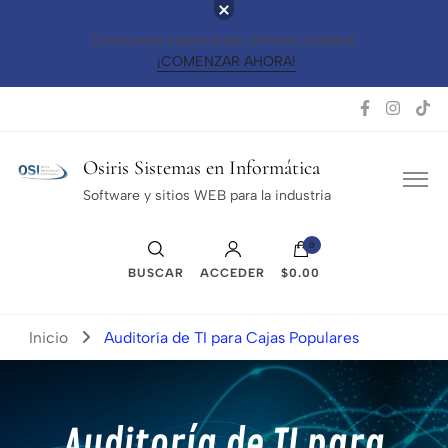
Descuento especial por primera compra!
¡COMENZAR AHORA!
Osiris Sistemas en Informática
Software y sitios WEB para la industria
0
BUSCAR
ACCEDER
$0.00
Inicio
Auditoría de TI para Cajas Populares
Auditoría de TI para