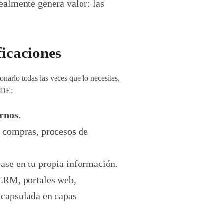
realmente genera valor: las
ficaciones
onarlo todas las veces que lo necesites,
CODE:
ernos
.
e compras, procesos de
ase en tu propia información.
CRM, portales web,
ncapsulada en capas