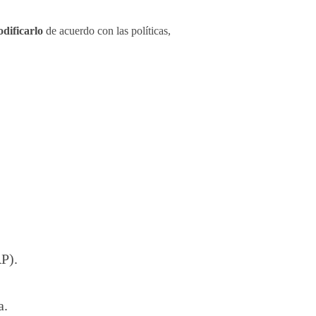
odificarlo
de acuerdo con las políticas,
P).
a.