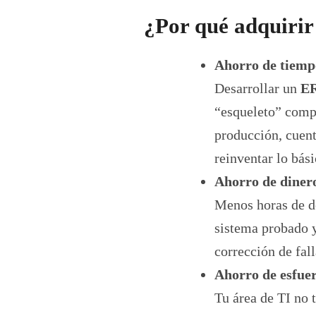
¿Por qué adquiri
Ahorro de tiemp
Desarrollar un
E
“esqueleto” compl
producción, cuent
reinventar lo bási
Ahorro de diner
Menos horas de de
sistema probado y
corrección de fall
Ahorro de esfue
Tu área de TI no t