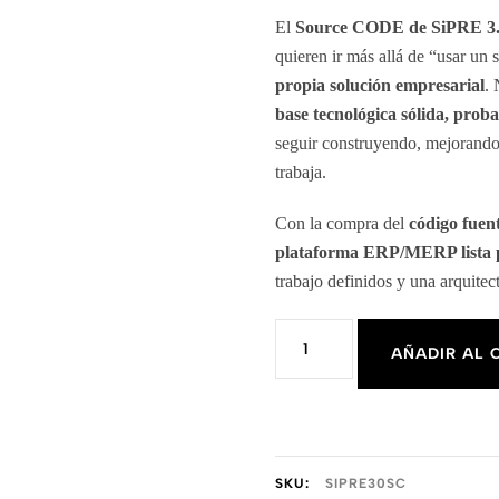
El
Source CODE de SiPRE 3
quieren ir más allá de “usar un
propia solución empresarial
. 
base tecnológica sólida, prob
seguir construyendo, mejorando
trabaja.
Con la compra del
código fuen
plataforma ERP/MERP lista 
trabajo definidos y una arquitec
SiPRE
AÑADIR AL 
3.0
Source
Code
cantidad
SKU:
SIPRE30SC