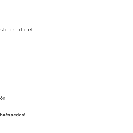
to de tu hotel.
ón.
s huéspedes!