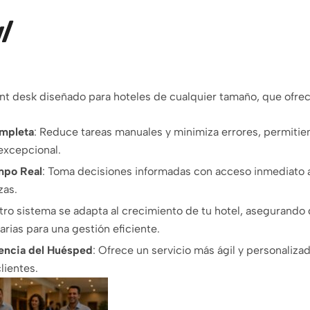
al
nt desk diseñado para hoteles de cualquier tamaño, que ofrec
mpleta
:
Reduce tareas manuales y minimiza errores, permitie
 excepcional.
mpo Real
:
Toma decisiones informadas con acceso inmediato a
zas.
ro sistema se adapta al crecimiento de tu hotel, asegurando
rias para una gestión eficiente.
iencia del Huésped
:
Ofrece un servicio más ágil y personaliza
clientes.