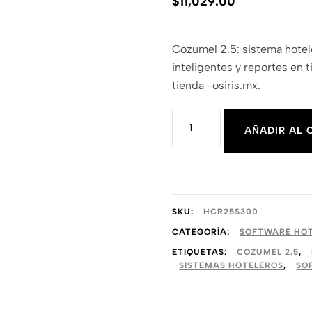
$
11,029.00
Cozumel 2.5: sistema hotele
inteligentes y reportes en
tienda -osiris.mx.
Cozumel
AÑADIR AL 
2.5
Estándar
Hasta
300
SKU:
HCR25S300
Habitaciones
CATEGORÍA:
SOFTWARE HOT
ETIQUETAS:
COZUMEL 2.5
,
cantidad
SISTEMAS HOTELEROS
,
SO