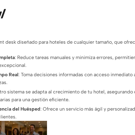
al
nt desk diseñado para hoteles de cualquier tamaño, que ofrec
mpleta
:
Reduce tareas manuales y minimiza errores, permitie
 excepcional.
mpo Real
:
Toma decisiones informadas con acceso inmediato a
zas.
ro sistema se adapta al crecimiento de tu hotel, asegurando
rias para una gestión eficiente.
iencia del Huésped
:
Ofrece un servicio más ágil y personaliza
clientes.