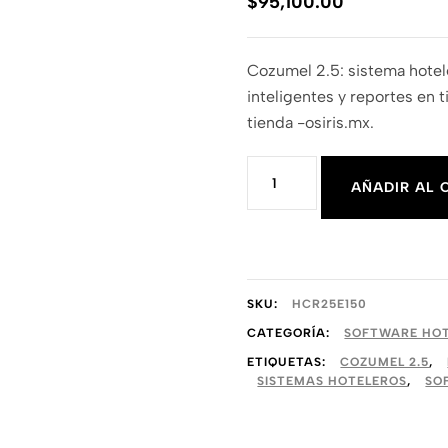
$
95,100.00
Cozumel 2.5: sistema hotele
inteligentes y reportes en
tienda -osiris.mx.
Cozumel
AÑADIR AL 
2.5
ERP
Hasta
150
SKU:
HCR25E150
Habitaciones
CATEGORÍA:
SOFTWARE HOT
ETIQUETAS:
COZUMEL 2.5
,
cantidad
SISTEMAS HOTELEROS
,
SO