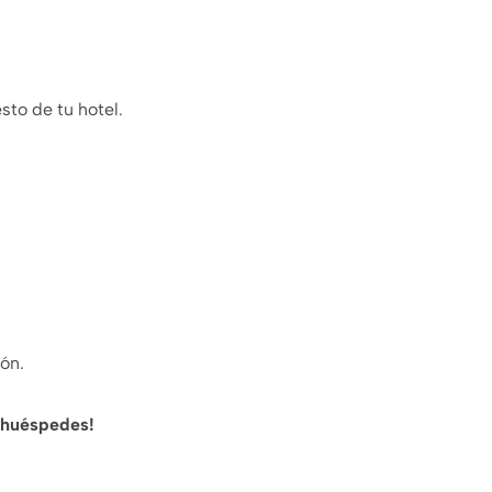
to de tu hotel.
ón.
s huéspedes!