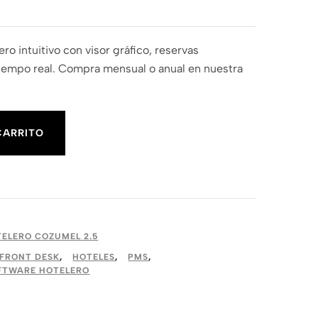
ro intuitivo con visor gráfico, reservas
 tiempo real. Compra mensual o anual en nuestra
CARRITO
ELERO COZUMEL 2.5
FRONT DESK
,
HOTELES
,
PMS
,
FTWARE HOTELERO