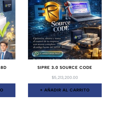
48D
SIPRE 3.0 SOURCE CODE
$
5,213,200.00
TO
AÑADIR AL CARRITO