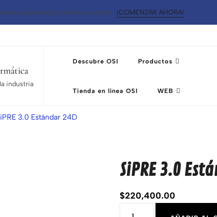
uento especial por primera compra!
¡COMENZAR AHORA!
Descubre OSI
Productos
ormática
a industria
Tienda en línea OSI
WEB
iPRE 3.0 Estándar 24D
SiPRE 3.0 Est
$
220,400.00
SiPRE