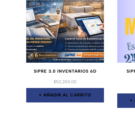
SIPRE 3.0 INVENTARIOS 6D
SI
$
52,200.00
AÑADIR AL CARRITO