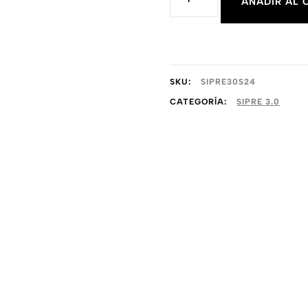
AÑADIR AL 
3.0
Estándar
24D
cantidad
SKU:
SIPRE30S24
CATEGORÍA:
SIPRE 3.0